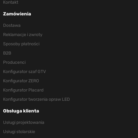
Kontakt
Zamówienia
Dostawa
Reklamacje i zwroty
Sposoby płatności
B2B
Producenci
Konfigurator szaf GTV
Konfigurator ZERO
Konfigurator Placard
Konfigurator tworzenia opraw LED
Obsługa klienta
Usługi projektowania
Usługi stolarskie