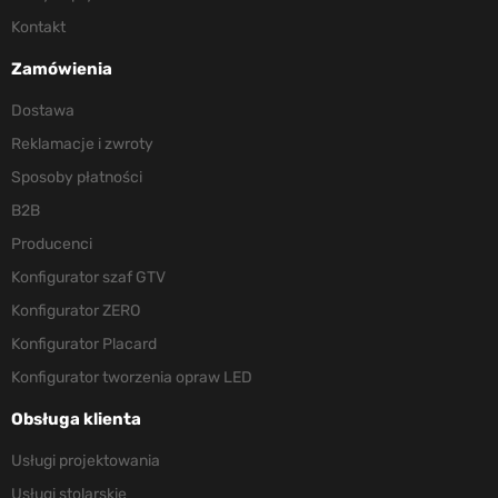
Kontakt
Zamówienia
Dostawa
Reklamacje i zwroty
Sposoby płatności
B2B
Producenci
Konfigurator szaf GTV
Konfigurator ZERO
Konfigurator Placard
Konfigurator tworzenia opraw LED
Obsługa klienta
Usługi projektowania
Usługi stolarskie