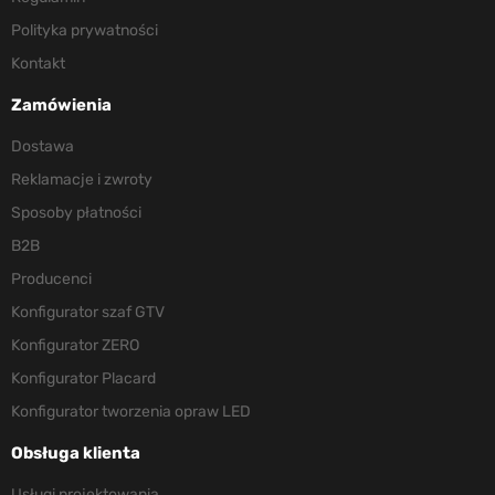
Polityka prywatności
Kontakt
Zamówienia
Dostawa
Reklamacje i zwroty
Sposoby płatności
B2B
Producenci
Konfigurator szaf GTV
Konfigurator ZERO
Konfigurator Placard
Konfigurator tworzenia opraw LED
Obsługa klienta
Usługi projektowania