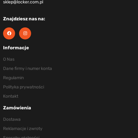
sklep@locker.com.pl
Znajdziesz nas na:
Informacje
O Nas
Dane firmy i numer konta
Regulamin
Polityka prywatności
Kontakt
Zamówienia
Dostawa
Reklamacje i zwroty
Sposoby płatności