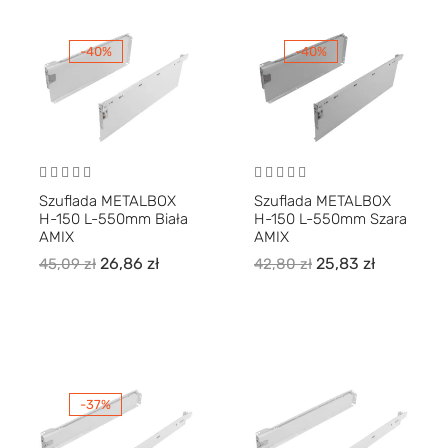
-40%
-40%
Szuflada METALBOX
Szuflada METALBOX
H-150 L-550mm Biała
H-150 L-550mm Szara
AMIX
AMIX
26,86
zł
25,83
zł
45,09
zł
42,80
zł
-37%