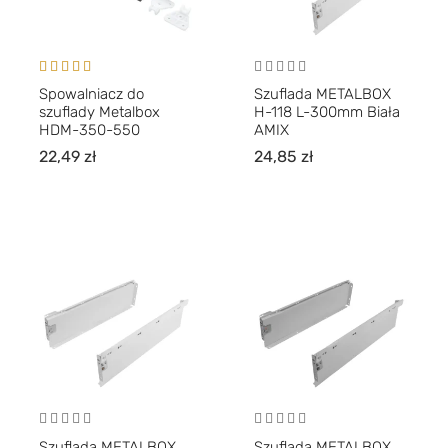
Oceniono
Spowalniacz do
Szuflada METALBOX
5.00
na 5
szuflady Metalbox
H-118 L-300mm Biała
HDM-350-550
AMIX
22,49
zł
24,85
zł
Szuflada METALBOX
Szuflada METALBOX