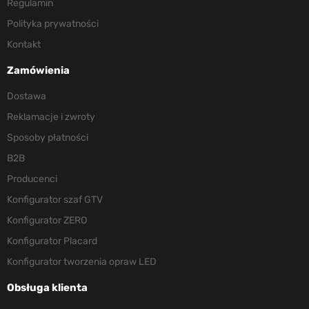
Regulamin
Polityka prywatności
Kontakt
Zamówienia
Dostawa
Reklamacje i zwroty
Sposoby płatności
B2B
Producenci
Konfigurator szaf GTV
Konfigurator ZERO
Konfigurator Placard
Konfigurator tworzenia opraw LED
Obsługa klienta