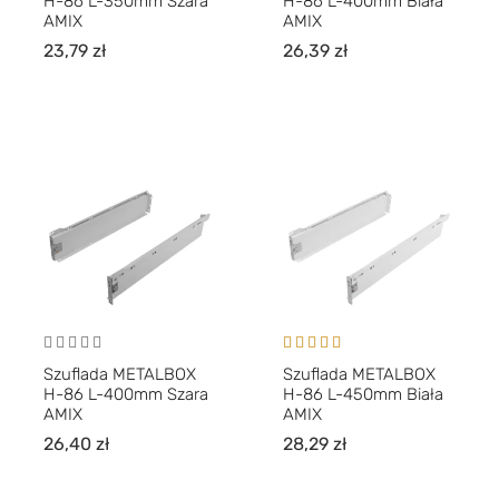
H-86 L-350mm Szara
H-86 L-400mm Biała
AMIX
AMIX
23,79
zł
26,39
zł
Oceniono
Szuflada METALBOX
Szuflada METALBOX
5.00
na 5
H-86 L-400mm Szara
H-86 L-450mm Biała
AMIX
AMIX
26,40
zł
28,29
zł