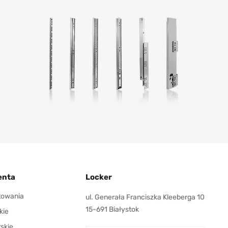
enta
Locker
ktowania
ul. Generała Franciszka Kleeberga 10
15-691 Białystok
kie
rskie