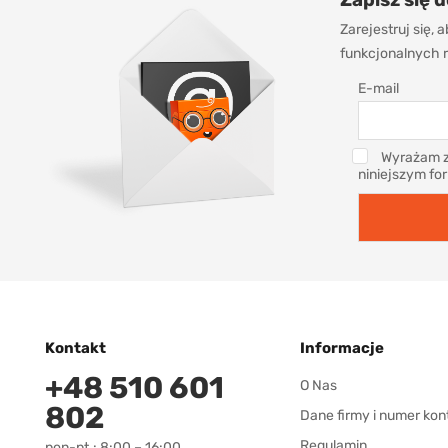
Zarejestruj się,
funkcjonalnych r
E-mail
Wyrażam z
niniejszym fo
Kontakt
Informacje
+48 510 601
O Nas
802
Dane firmy i numer kon
Regulamin
pon-pt.: 8:00 – 16:00