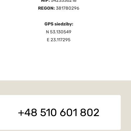
NIP:
5423336218
REGON:
381780296
GPS siedziby:
N 53.130549
E 23.117295
+48 510 601 802