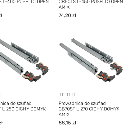
 L-400 PUSH TO OPEN
CB50TS L-450 PUSH TO OPEN
AMIX
zł
74,20
zł
nica do szuflad
Prowadnica do szuflad
 L-250 CICHY DOMYK
CB70ST L-270 CICHY DOMYK
AMIX
zł
88,15
zł