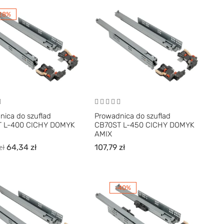
28%
nica do szuflad
Prowadnica do szuflad
T L-400 CICHY DOMYK
CB70ST L-450 CICHY DOMYK
AMIX
64,34
zł
107,79
zł
zł
-40%