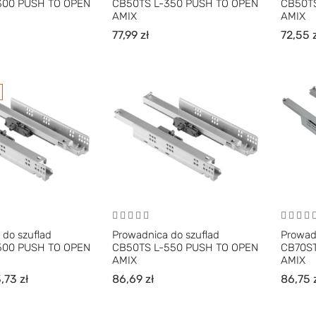
300 PUSH TO OPEN
CB50TS L-350 PUSH TO OPEN
CB50TS
AMIX
AMIX
77,99
zł
72,55
 do szuflad
Prowadnica do szuflad
Prowad
500 PUSH TO OPEN
CB50TS L-550 PUSH TO OPEN
CB70ST
AMIX
AMIX
,73
zł
86,69
zł
86,75