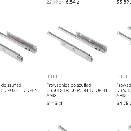
16,54
zł
33,89
22,99
zł
 do szuflad
Prowadnica do szuflad
Prowad
450 PUSH TO OPEN
CB30TS L-500 PUSH TO OPEN
CB30TS
AMIX
AMIX
51,15
zł
54,75