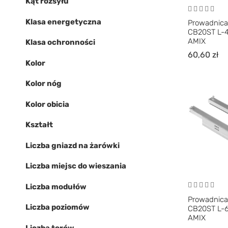
Kąt rozsyłu
Klasa energetyczna
Prowadnica
CB20ST L-
AMIX
Klasa ochronności
60,60
zł
Kolor
Kolor nóg
Kolor obicia
Kształt
Liczba gniazd na żarówki
Liczba miejsc do wieszania
Liczba modułów
Prowadnica
Liczba poziomów
CB20ST L-
AMIX
Liczba torów