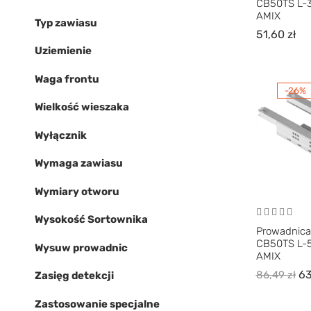
CB50TS L-
AMIX
Typ zawiasu
51,60
zł
Uziemienie
Waga frontu
-26%
Wielkość wieszaka
Wyłącznik
Wymaga zawiasu
Wymiary otworu
Wysokość Sortownika
Prowadnica
CB50TS L-
Wysuw prowadnic
AMIX
63
86,49
zł
Zasięg detekcji
Zastosowanie specjalne