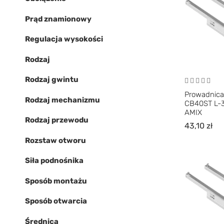
Prąd znamionowy
Regulacja wysokości
Rodzaj
Rodzaj gwintu
Prowadnica
Rodzaj mechanizmu
CB40ST L-
AMIX
Rodzaj przewodu
43,10
zł
Rozstaw otworu
Siła podnośnika
Sposób montażu
Sposób otwarcia
Średnica