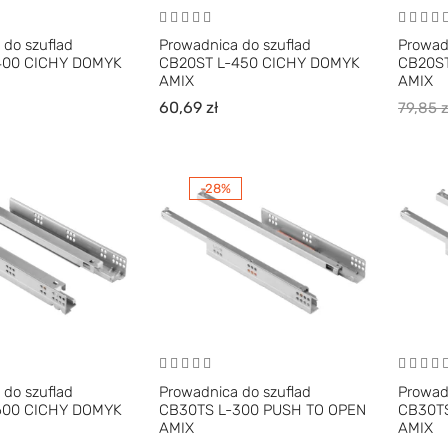
 do szuflad
Prowadnica do szuflad
Prowad
400 CICHY DOMYK
CB20ST L-450 CICHY DOMYK
CB20S
AMIX
AMIX
60,69
zł
79,85
z
-28%
 do szuflad
Prowadnica do szuflad
Prowad
600 CICHY DOMYK
CB30TS L-300 PUSH TO OPEN
CB30TS
AMIX
AMIX