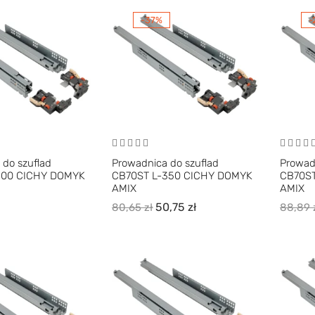
-37%
-
 do szuflad
Prowadnica do szuflad
Prowad
300 CICHY DOMYK
CB70ST L-350 CICHY DOMYK
CB70S
AMIX
AMIX
50,75
zł
80,65
zł
88,89