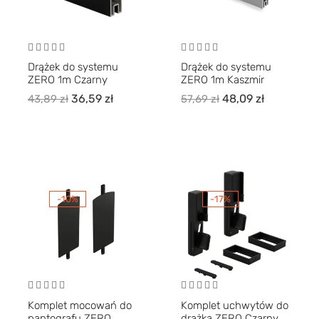
Drążek do systemu
Drążek do systemu
ZERO 1m Czarny
ZERO 1m Kaszmir
36,59
zł
48,09
zł
43,89
zł
57,69
zł
-10%
-17%
Komplet mocowań do
Komplet uchwytów do
pantografu ZERO
drążka ZERO Czarny