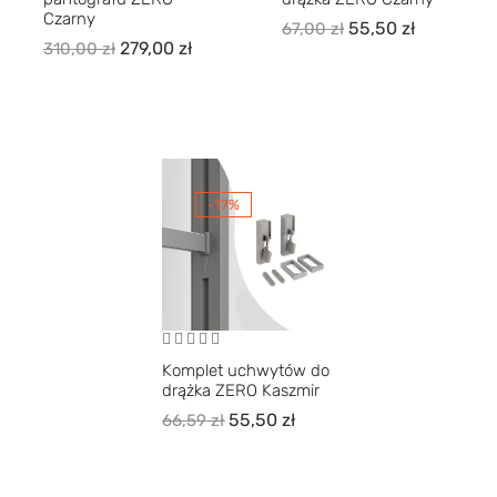
Czarny
55,50
zł
67,00
zł
279,00
zł
310,00
zł
-17%
Komplet uchwytów do
drążka ZERO Kaszmir
55,50
zł
66,59
zł