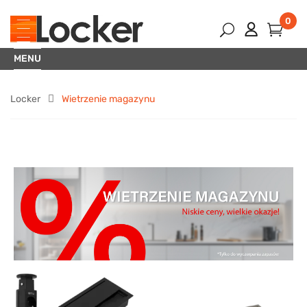
0
MENU
Locker
Wietrzenie magazynu