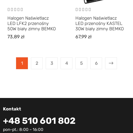
Halogen Naświetlacz
Halogen Naświetlacz
LED LFK2 przenośny
LED przenośny KASTEL
50W biały zimny BEMKO
30W biały zimny BEMKO
73,89
zł
67,99
zł
1
2
3
4
5
6
Kontakt
+48 510 601 802
pon-pt.: 8:00 – 16:00