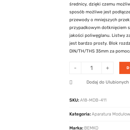
średnicy, dzięki czemu możliw
sposób możliwe jest podłączen
przewody o mniejszych przekr
przypadkowym dotknięciem sz
jakości poliwęglanu. Listwy
jest bardzo prosty. Blok rozdz
DIN/TH/THS 35mm za pomocą
-
+
D
Dodaj do Ulubionych
SKU:
A18-MDB-411
Kategoria:
Aparatura Moduło
Marka:
BEMKO