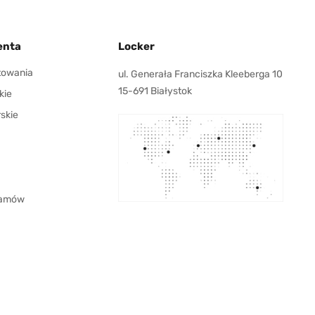
enta
Locker
ktowania
ul. Generała Franciszka Kleeberga 10
15-691 Białystok
kie
rskie
 zamów