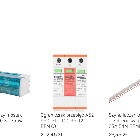
lczy mostek
Ogranicznik przepięć A52-
Szyna łączeni
0 zacisków
SPD-GDT-DC-3P-T2
grzebieniowa 
BEMKO
63A 54M BEM
202,45
zł
29,55
zł