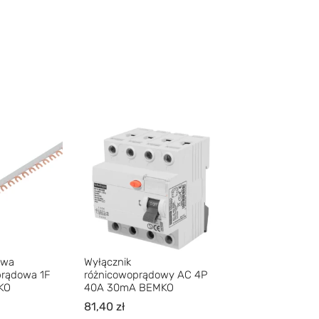
owa
Wyłącznik
prądowa 1F
różnicowoprądowy AC 4P
KO
40A 30mA BEMKO
81,40
zł