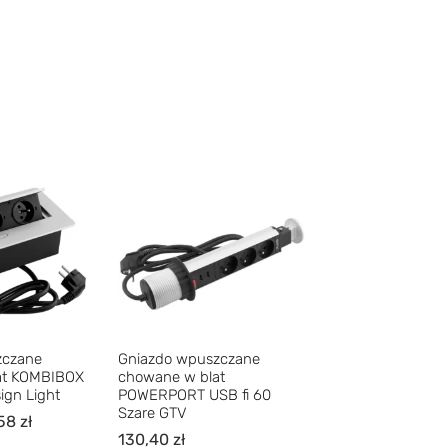
zczane
Gniazdo wpuszczane
at KOMBIBOX
chowane w blat
ign Light
POWERPORT USB fi 60
Szare GTV
,58
zł
130,40
zł