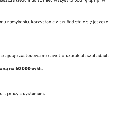
łaszcza kiedy musisz mieć wszystko pod ręką, np. w
emu zamykaniu, korzystanie z szuflad staje się jeszcze
 znajduje zastosowanie nawet w szerokich szufladach.
ną na 60 000 cykli.
fort pracy z systemem.