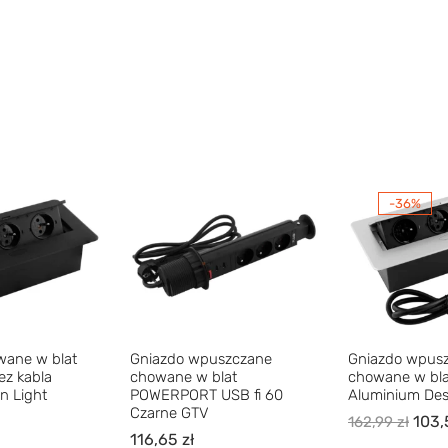
-36%
wane w blat
Gniazdo wpuszczane
Gniazdo wpus
z kabla
chowane w blat
chowane w bl
n Light
POWERPORT USB fi 60
Aluminium Des
Czarne GTV
103
162,99
zł
116,65
zł