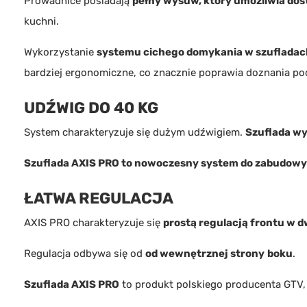
Prowadnice posiadają
pełny wysuw, który umożliwia dost
kuchni.
Wykorzystanie
systemu cichego domykania w szufladach
bardziej ergonomiczne, co znacznie poprawia doznania p
UDŹWIG DO 40 KG
System charakteryzuje się dużym udźwigiem.
Szuflada wy
Szuflada AXIS PRO to nowoczesny system do zabudowy s
ŁATWA REGULACJA
AXIS PRO charakteryzuje się
prostą regulacją frontu w d
Regulacja odbywa się od
od wewnętrznej strony
boku
.
Szuflada AXIS PRO
to produkt polskiego producenta
GTV