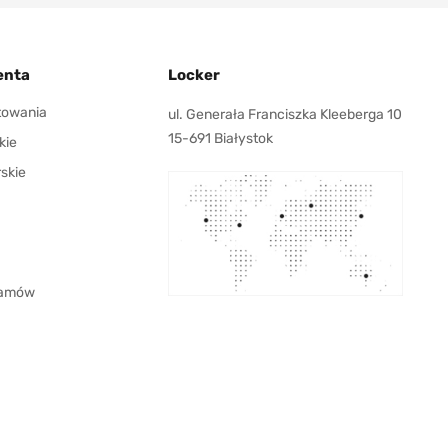
enta
Locker
ktowania
ul. Generała Franciszka Kleeberga 10
15-691 Białystok
kie
rskie
 zamów