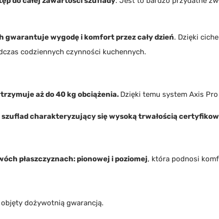
ęp do całej zawartości szuflady
. Jest to bardzo przydatne zw
 gwarantuje wygodę i komfort przez cały dzień
. Dzięki cich
odczas codziennych czynności kuchennych.
trzymuje aż do 40 kg obciążenia.
Dzięki temu system Axis Pro
zuflad charakteryzujący się wysoką trwałością certyfikowa
wóch płaszczyznach: pionowej i poziomej
, która podnosi kom
, objęty dożywotnią gwarancją.