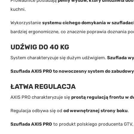
Prowadnice posiadają
pełny wysuw, który umożliwia dost
kuchni.
Wykorzystanie
systemu cichego domykania w szufladach
bardziej ergonomiczne, co znacznie poprawia doznania p
UDŹWIG DO 40 KG
System charakteryzuje się dużym udźwigiem.
Szuflada wy
Szuflada AXIS PRO to nowoczesny system do zabudowy s
ŁATWA REGULACJA
AXIS PRO charakteryzuje się
prostą regulacją frontu w d
Regulacja odbywa się od
od wewnętrznej strony
boku
.
Szuflada AXIS PRO
to produkt polskiego producenta
GTV