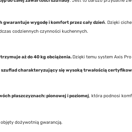
ęp do całej zawartości szuflady
. Jest to bardzo przydatne zw
 gwarantuje wygodę i komfort przez cały dzień
. Dzięki cich
odczas codziennych czynności kuchennych.
trzymuje aż do 40 kg obciążenia.
Dzięki temu system Axis Pro
zuflad charakteryzujący się wysoką trwałością certyfikowa
wóch płaszczyznach: pionowej i poziomej
, która podnosi kom
, objęty dożywotnią gwarancją.