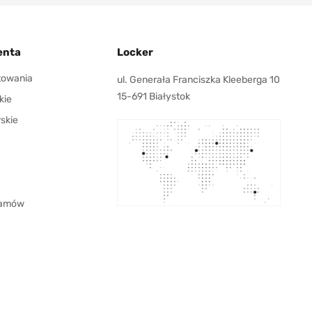
enta
Locker
ktowania
ul. Generała Franciszka Kleeberga 10
15-691 Białystok
kie
rskie
 zamów