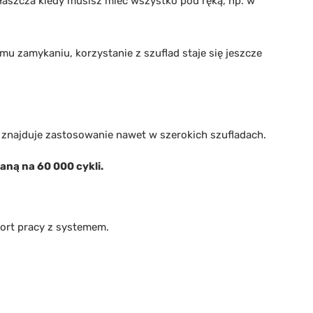
łaszcza kiedy musisz mieć wszystko pod ręką, np. w
emu zamykaniu, korzystanie z szuflad staje się jeszcze
 znajduje zastosowanie nawet w szerokich szufladach.
ną na 60 000 cykli.
fort pracy z systemem.