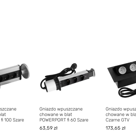
szczane
Gniazdo wpuszczane
Gniazdo wpus
lat
chowane w blat
chowane w bl
i 100 Szare
POWERPORT fi 60 Szare
Czarne GTV
63,59
zł
173,65
zł