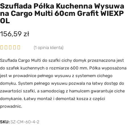
Szuflada Półka Kuchenna Wysuwa
Na Cargo Multi 60cm Grafit WIEXP
OL
156,59
zł
(
1
opinia klienta)
Oceniony
1
Szuflada Cargo Multi do szafki cichy domyk przeznaczona jest
5.00
na 5 na
do szafek kuchennych o rozmiarze 600 mm. Półka wyposażona
podstawie
oceny
jest w prowadnice pełnego wysuwu z systemem cichego
klienta
domyku. System pełnego wysuwu pozwala na łatwy dostęp do
zawartości szafki, a samodociąg z hamulcem gwarantuje ciche
domykanie. Łatwy montaż i demontaż kosza z części
prowadnic.
SKU:
SZ-CM-60-4-2