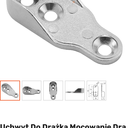
Uchwyt Do Drążka Mocowanie Drą