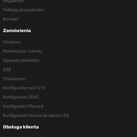
Regulamin
Polityka prywatności
Kontakt
Zamówienia
Dostawa
Reklamacje i zwroty
Sposoby płatności
B2B
Producenci
Konfigurator szaf GTV
Konfigurator ZERO
Konfigurator Placard
Konfigurator tworzenia opraw LED
Obsługa klienta