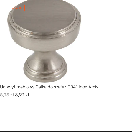
-54%
Uchwyt meblowy Gałka do szafek G041 Inox Amix
3,99
zł
8,75
zł