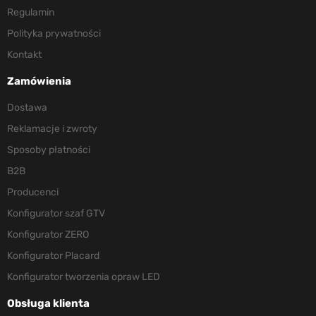
Regulamin
Polityka prywatności
Kontakt
Zamówienia
Dostawa
Reklamacje i zwroty
Sposoby płatności
B2B
Producenci
Konfigurator szaf GTV
Konfigurator ZERO
Konfigurator Placard
Konfigurator tworzenia opraw LED
Obsługa klienta