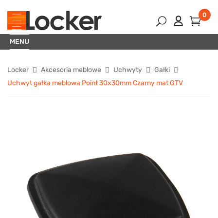
0
MENU
Locker
Akcesoria meblowe
Uchwyty
Gałki
Uchwyt gałka meblowa Point 30x30mm Czarny mat GTV