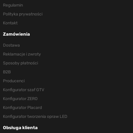
Regulamin
Polityka prywatności
Kontakt
Zamówienia
Dostawa
Reklamacje i zwroty
Sposoby płatności
B2B
Producenci
Konfigurator szaf GTV
Konfigurator ZERO
Konfigurator Placard
Konfigurator tworzenia opraw LED
Obsługa klienta