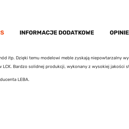
IS
INFORMACJE DODATKOWE
OPINIE
d itp. Dzięki temu modelowi meble zyskają niepowtarzalny wygl
 LCK. Bardzo solidnej produkcji, wykonany z wysokiej jakości st
oducenta
LEBA
.