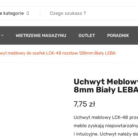
e kategorie
WIETRZENIE MAGAZYNU
OUTLET
PORADNIK
yt meblowy do szafek LCK-48 rozstaw 128mm Biały LEBA
Uchwyt Meblowy
8mm Biały LEB
7,75
zł
Uchwyt meblowy LCK-48 przez
meble zyskają niepowtarzalny
i intuicyjne. Uchwyt należy d