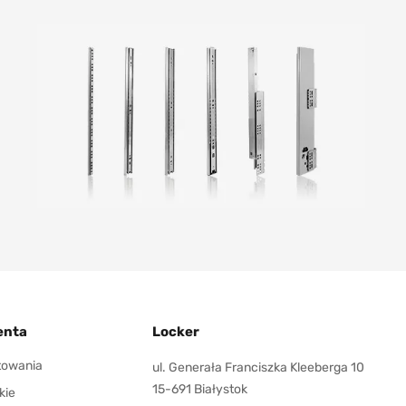
enta
Locker
ktowania
ul. Generała Franciszka Kleeberga 10
15-691 Białystok
kie