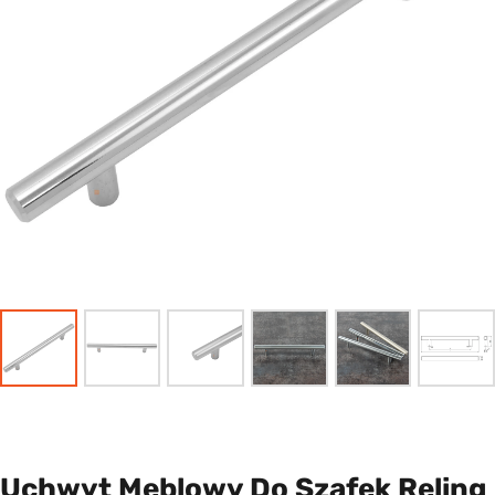
Uchwyt Meblowy Do Szafek Reling