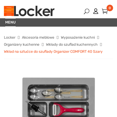
0
MENU
Locker
Akcesoria meblowe
Wyposażenie kuchni
Organizery kuchenne
Wkłady do szuflad kuchennych
Wkład na sztućce do szuflady Organizer COMFORT 40 Szary