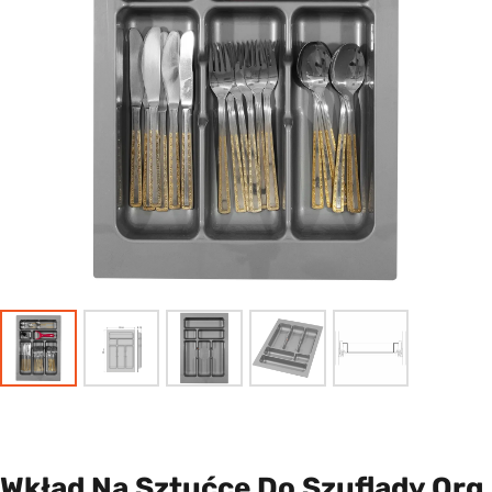
Wkład Na Sztućce Do Szuflady Org