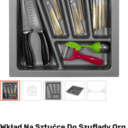
Wkład Na Sztućce Do Szuflady Org