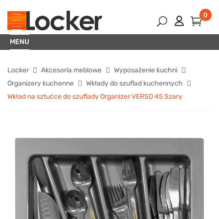
0
MENU
Locker
Akcesoria meblowe
Wyposażenie kuchni
Organizery kuchenne
Wkłady do szuflad kuchennych
Wkład na sztućce do szuflady Organizer VERSO 45 Szary