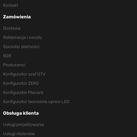
Kontakt
Zamówienia
Dostawa
Reklamacje i zwroty
Sposoby płatności
B2B
Producenci
Konfigurator szaf GTV
Konfigurator ZERO
Konfigurator Placard
Konfigurator tworzenia opraw LED
Obsługa klienta
Usługi projektowania
Usługi stolarskie