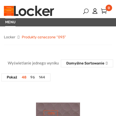
0
MENU
Locker
Produkty oznaczone “093”
Wyświetlanie jednego wyniku
Domyślne Sortowanie
Pokaż
48
96
144
-58%