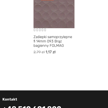
Zaślepki samoprzylepne
fi 14mm 093 Brąz
bagienny FOLMAG
1,17
zł
2,79
zł
Kontakt