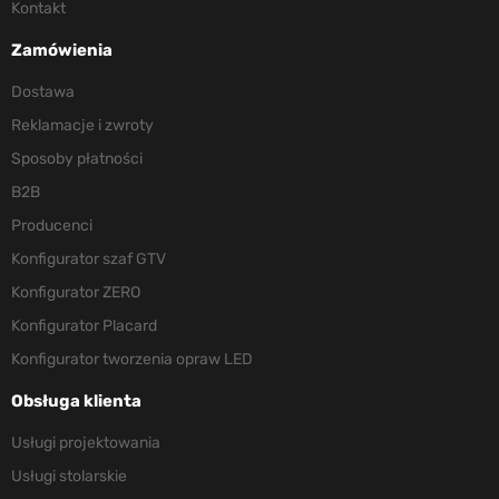
Kontakt
Zamówienia
Dostawa
Reklamacje i zwroty
Sposoby płatności
B2B
Producenci
Konfigurator szaf GTV
Konfigurator ZERO
Konfigurator Placard
Konfigurator tworzenia opraw LED
Obsługa klienta
Usługi projektowania
Usługi stolarskie