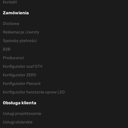
Kontakt
Zamówienia
Dostawa
Reklamacje i zwroty
Sposoby płatności
B2B
Producenci
Konfigurator szaf GTV
Konfigurator ZERO
Konfigurator Placard
Konfigurator tworzenia opraw LED
Obsługa klienta
Usługi projektowania
Usługi stolarskie