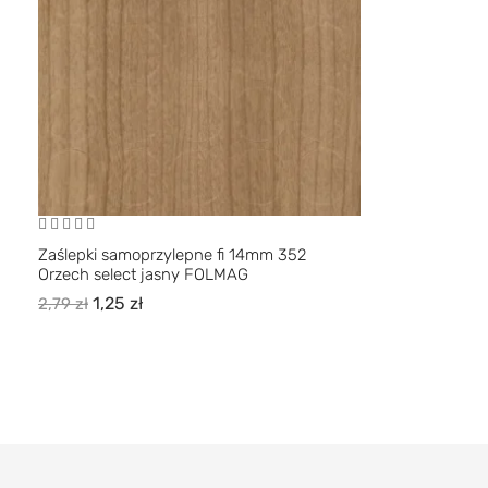
Zaślepki samoprzylepne fi 14mm 352
Orzech select jasny FOLMAG
1,25
zł
2,79
zł