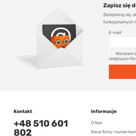
Zapisz się 
Zarejestruj się,
funkcjonalnych r
E-mail
Wyrażam z
niniejszym fo
Kontakt
Informacje
+48 510 601
O Nas
802
Dane firmy i numer kon