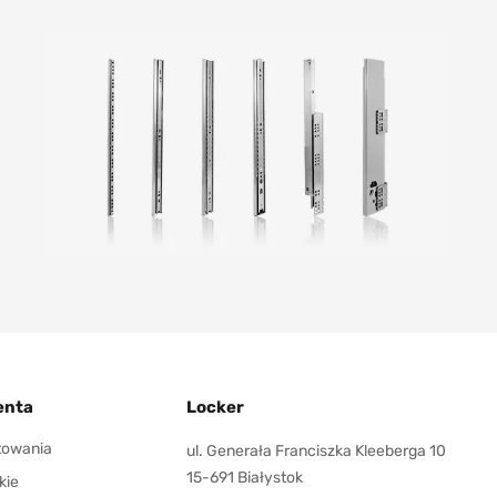
enta
Locker
ktowania
ul. Generała Franciszka Kleeberga 10
15-691 Białystok
kie