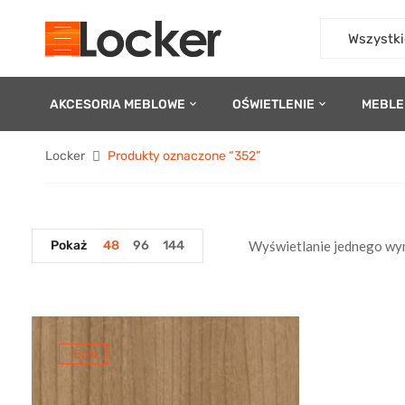
Wszystki
AKCESORIA MEBLOWE
OŚWIETLENIE
MEBLE
Locker
Produkty oznaczone “352”
Pokaż
48
96
144
Wyświetlanie jednego wy
-55%