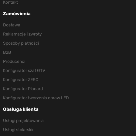
Kontakt
Zamówienia
Dostawa
Reklamacje i zwroty
Sposoby płatności
B2B
Producenci
Konfigurator szaf GTV
Konfigurator ZERO
Konfigurator Placard
Konfigurator tworzenia opraw LED
Obsługa klienta
Usługi projektowania
Usługi stolarskie