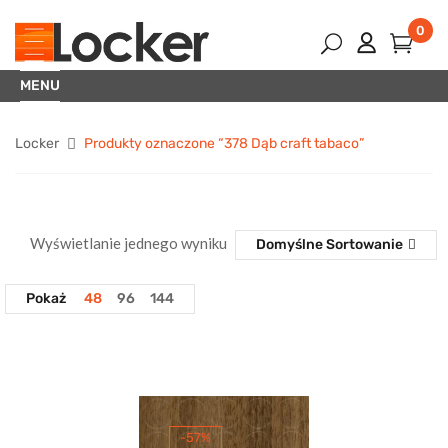
0
MENU
Locker
Produkty oznaczone “378 Dąb craft tabaco”
Wyświetlanie jednego wyniku
Domyślne Sortowanie
Pokaż
48
96
144
-57%