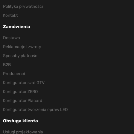
Polityka prywatności
Kontakt
Zamówienia
Dostawa
Reklamacje i zwroty
Sposoby płatności
B2B
Producenci
Konfigurator szaf GTV
Konfigurator ZERO
Konfigurator Placard
Konfigurator tworzenia opraw LED
Obsługa klienta
Usługi projektowania