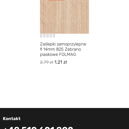
Zaślepki samoprzylepne
fi 14mm 825 Zebrano
piaskowe FOLMAG
1,21
zł
2,79
zł
Kontakt