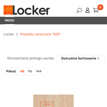
0
MENU
Locker
Produkty oznaczone “825”
Wyświetlanie jednego wyniku
Domyślne Sortowanie
Pokaż
48
96
144
-57%