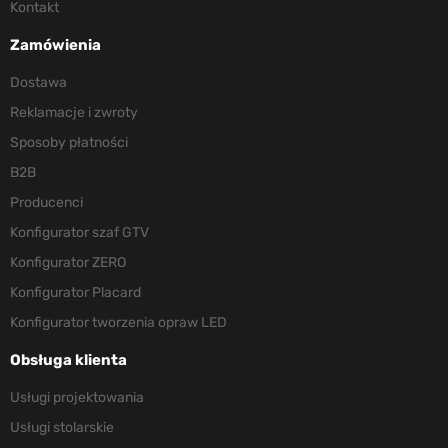
Kontakt
Zamówienia
Dostawa
Reklamacje i zwroty
Sposoby płatności
B2B
Producenci
Konfigurator szaf GTV
Konfigurator ZERO
Konfigurator Placard
Konfigurator tworzenia opraw LED
Obsługa klienta
Usługi projektowania
Usługi stolarskie