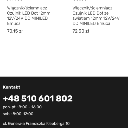
Włącznik/ściemniacz
Włącznik/ściemniacz
Czujnik LED Dot 12mm
Czujnik LED Dot ze
12V/24V DC MINILED
światłem 12mm 12V/24V
Emuca
DC MINILED Emuca
70,15
zł
72,30
zł
Kontakt
+48 510 601 802
pon-pt.: 8:00 – 16:00
sob.: 8:00-12:00
ul. Generała Franciszka Kleeberga 10