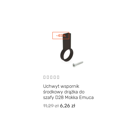
-45%
Uchwyt wspornik
środkowy drążka do
szafy D28 Mokka Emuca
6,26
zł
11,29
zł