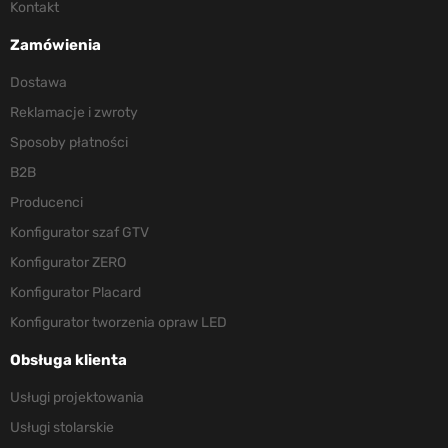
Kontakt
Zamówienia
Dostawa
Reklamacje i zwroty
Sposoby płatności
B2B
Producenci
Konfigurator szaf GTV
Konfigurator ZERO
Konfigurator Placard
Konfigurator tworzenia opraw LED
Obsługa klienta
Usługi projektowania
Usługi stolarskie