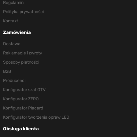
Regulamin
Polityka prywatności
Kontakt
Zamówienia
Dostawa
Reklamacje i zwroty
Sposoby płatności
B2B
Producenci
Konfigurator szaf GTV
Konfigurator ZERO
Konfigurator Placard
Konfigurator tworzenia opraw LED
Obsługa klienta