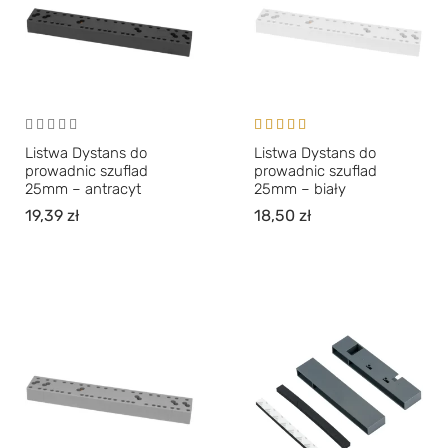
Oceniono
Listwa Dystans do
Listwa Dystans do
5.00
na 5
prowadnic szuflad
prowadnic szuflad
25mm – antracyt
25mm – biały
19,39
zł
18,50
zł