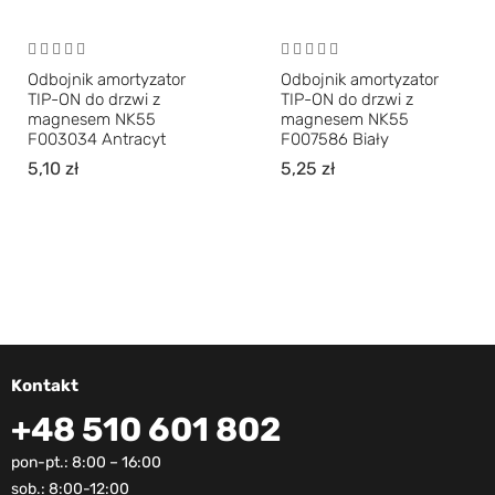
Odbojnik amortyzator
Odbojnik amortyzator
TIP-ON do drzwi z
TIP-ON do drzwi z
magnesem NK55
magnesem NK55
F003034 Antracyt
F007586 Biały
5,10
zł
5,25
zł
Kontakt
+48 510 601 802
pon-pt.: 8:00 – 16:00
sob.: 8:00-12:00