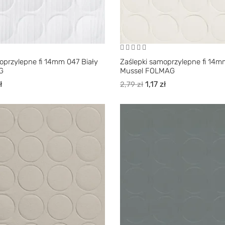
oprzylepne fi 14mm 047 Biały
Zaślepki samoprzylepne fi 14
G
Mussel FOLMAG
ł
1,17
zł
2,79
zł