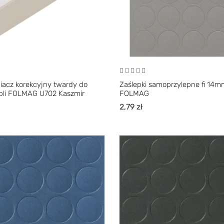
iacz korekcyjny twardy do
Zaślepki samoprzylepne fi 14
li FOLMAG U702 Kaszmir
FOLMAG
2,79
zł