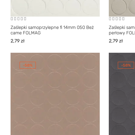
Zaślepki samoprzylepne fi 14mm 050 Beż
Zaślepki sam
came FOLMAG
perłowy FO
2,79
zł
2,79
zł
-58%
-58%