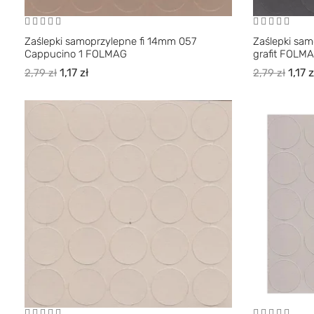
Zaślepki samoprzylepne fi 14mm 057
Zaślepki sam
Cappucino 1 FOLMAG
grafit FOLM
1,17
zł
1,17
z
2,79
zł
2,79
zł