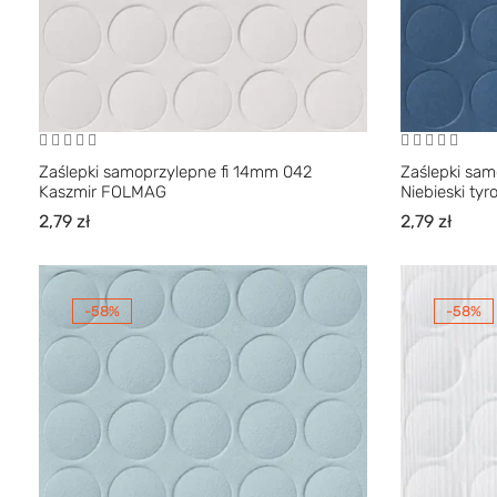
Zaślepki samoprzylepne fi 14mm 042
Zaślepki sa
Kaszmir FOLMAG
Niebieski ty
2,79
zł
2,79
zł
-58%
-58%