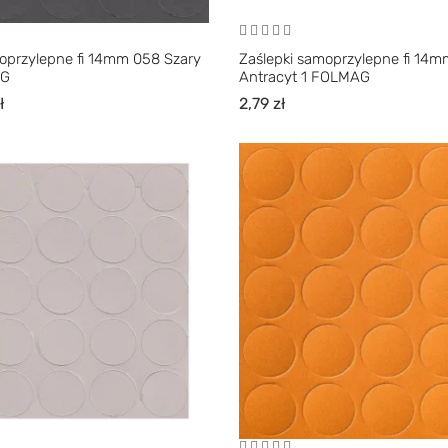
oprzylepne fi 14mm 058 Szary
Zaślepki samoprzylepne fi 14
AG
Antracyt 1 FOLMAG
ł
2,79
zł