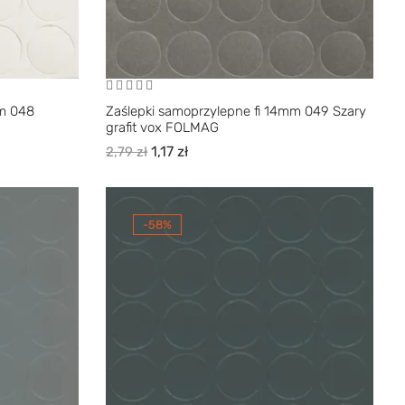
mm 048
Zaślepki samoprzylepne fi 14mm 049 Szary
grafit vox FOLMAG
1,17
zł
2,79
zł
-58%