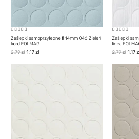
Zaślepki samoprzylepne fi 14mm 046 Zieleń
Zaślepki sam
fiord FOLMAG
linea FOLMA
1,17
zł
1,17
z
2,79
zł
2,79
zł