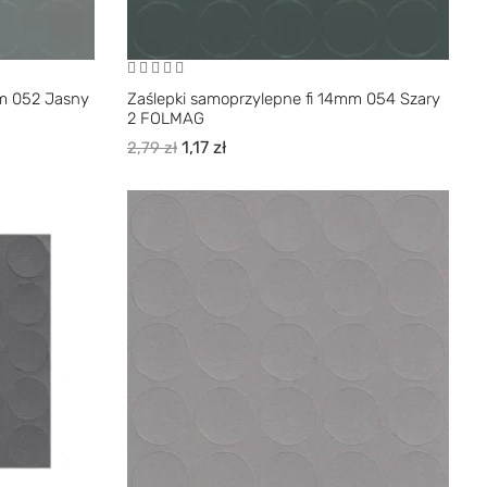
mm 052 Jasny
Zaślepki samoprzylepne fi 14mm 054 Szary
2 FOLMAG
1,17
zł
2,79
zł