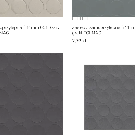
oprzylepne fi 14mm 051 Szary
Zaślepki samoprzylepne fi 14
LMAG
grafit FOLMAG
2,79
zł