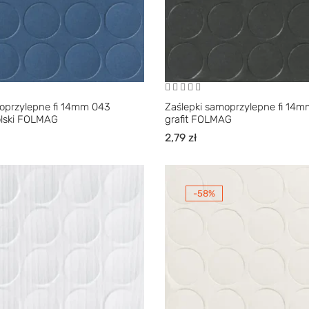
moprzylepne fi 14mm 043
Zaślepki samoprzylepne fi 14m
rolski FOLMAG
grafit FOLMAG
2,79
zł
-58%