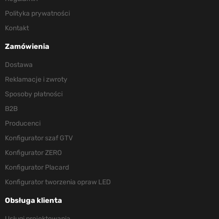
Polityka prywatności
Kontakt
Zamówienia
Dostawa
Reklamacje i zwroty
Sposoby płatności
B2B
Producenci
Konfigurator szaf GTV
Konfigurator ZERO
Konfigurator Placard
Konfigurator tworzenia opraw LED
Obsługa klienta
Usługi projektowania