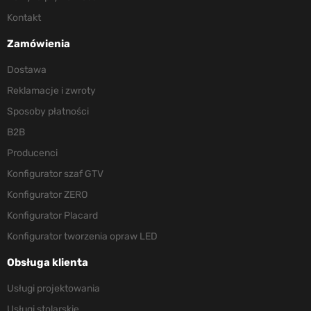
Kontakt
Zamówienia
Dostawa
Reklamacje i zwroty
Sposoby płatności
B2B
Producenci
Konfigurator szaf GTV
Konfigurator ZERO
Konfigurator Placard
Konfigurator tworzenia opraw LED
Obsługa klienta
Usługi projektowania
Usługi stolarskie