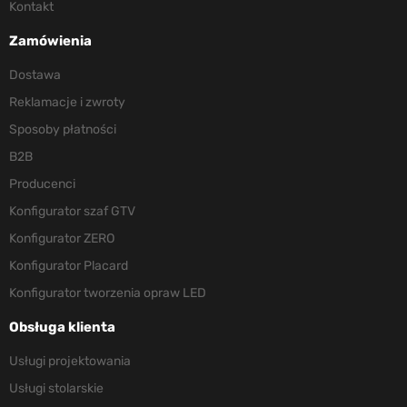
Kontakt
Zamówienia
Dostawa
Reklamacje i zwroty
Sposoby płatności
B2B
Producenci
Konfigurator szaf GTV
Konfigurator ZERO
Konfigurator Placard
Konfigurator tworzenia opraw LED
Obsługa klienta
Usługi projektowania
Usługi stolarskie