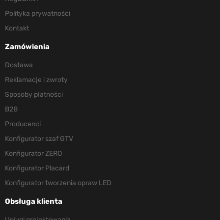
Polityka prywatności
Kontakt
Zamówienia
Dostawa
Reklamacje i zwroty
Sposoby płatności
B2B
Producenci
Konfigurator szaf GTV
Konfigurator ZERO
Konfigurator Placard
Konfigurator tworzenia opraw LED
Obsługa klienta
Usługi projektowania