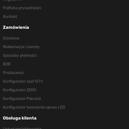
Polityka prywatności
Kontakt
Zamówienia
Dostawa
Reklamacje i zwroty
Sposoby płatności
B2B
Producenci
Konfigurator szaf GTV
Konfigurator ZERO
Konfigurator Placard
Konfigurator tworzenia opraw LED
Obsługa klienta
Usługi projektowania