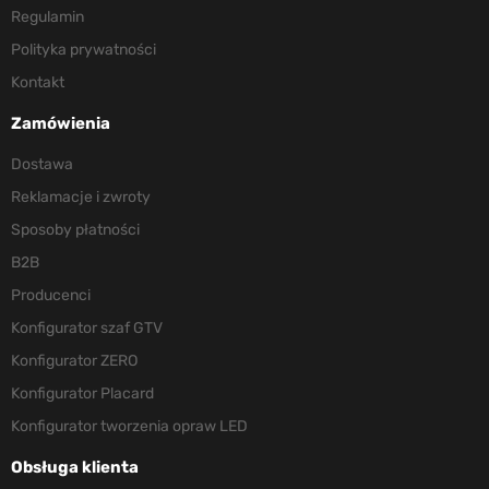
Regulamin
Polityka prywatności
Kontakt
Zamówienia
Dostawa
Reklamacje i zwroty
Sposoby płatności
B2B
Producenci
Konfigurator szaf GTV
Konfigurator ZERO
Konfigurator Placard
Konfigurator tworzenia opraw LED
Obsługa klienta