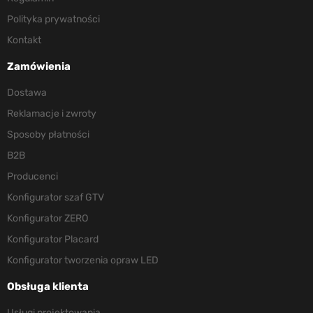
Polityka prywatności
Kontakt
Zamówienia
Dostawa
Reklamacje i zwroty
Sposoby płatności
B2B
Producenci
Konfigurator szaf GTV
Konfigurator ZERO
Konfigurator Placard
Konfigurator tworzenia opraw LED
Obsługa klienta
Usługi projektowania