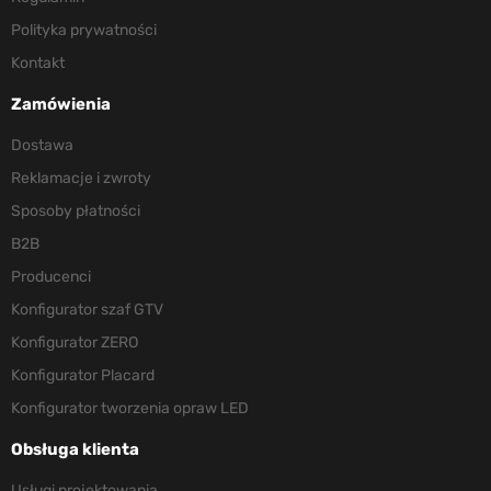
Polityka prywatności
Kontakt
Zamówienia
Dostawa
Reklamacje i zwroty
Sposoby płatności
B2B
Producenci
Konfigurator szaf GTV
Konfigurator ZERO
Konfigurator Placard
Konfigurator tworzenia opraw LED
Obsługa klienta
Usługi projektowania