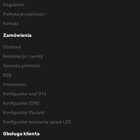
Regulamin
Polityka prywatności
Kontakt
Zamówienia
Dostawa
Reklamacje i zwroty
Sposoby płatności
B2B
Producenci
Konfigurator szaf GTV
Konfigurator ZERO
Konfigurator Placard
Konfigurator tworzenia opraw LED
Obsługa klienta