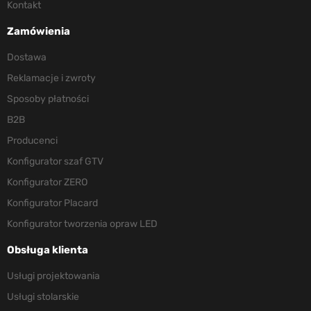
Kontakt
Zamówienia
Dostawa
Reklamacje i zwroty
Sposoby płatności
B2B
Producenci
Konfigurator szaf GTV
Konfigurator ZERO
Konfigurator Placard
Konfigurator tworzenia opraw LED
Obsługa klienta
Usługi projektowania
Usługi stolarskie