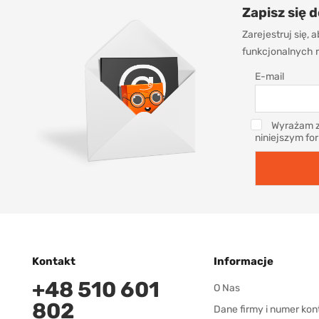
Zapisz się 
Zarejestruj się,
funkcjonalnych r
E-mail
Wyrażam z
niniejszym fo
Kontakt
Informacje
+48 510 601
O Nas
802
Dane firmy i numer kon