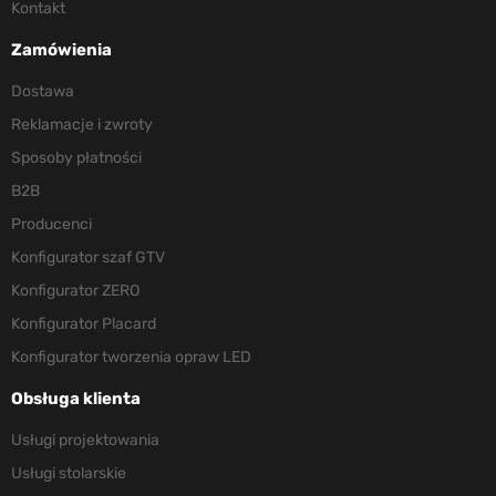
Kontakt
Zamówienia
Dostawa
Reklamacje i zwroty
Sposoby płatności
B2B
Producenci
Konfigurator szaf GTV
Konfigurator ZERO
Konfigurator Placard
Konfigurator tworzenia opraw LED
Obsługa klienta
Usługi projektowania
Usługi stolarskie