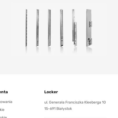
enta
Locker
ktowania
ul. Generała Franciszka Kleeberga 10
15-691 Białystok
kie
rskie