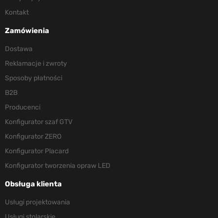
Kontakt
Zamówienia
Dostawa
Reklamacje i zwroty
Sposoby płatności
B2B
Producenci
Konfigurator szaf GTV
Konfigurator ZERO
Konfigurator Placard
Konfigurator tworzenia opraw LED
Obsługa klienta
Usługi projektowania
Usługi stolarskie