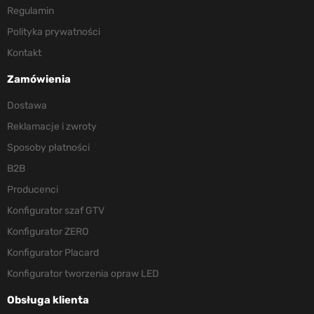
Regulamin
Polityka prywatności
Kontakt
Zamówienia
Dostawa
Reklamacje i zwroty
Sposoby płatności
B2B
Producenci
Konfigurator szaf GTV
Konfigurator ZERO
Konfigurator Placard
Konfigurator tworzenia opraw LED
Obsługa klienta