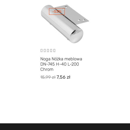
-53%
Noga Nóżka meblowa
DN-745 H-40 L-200
Chrom
7,56
zł
15,99
zł