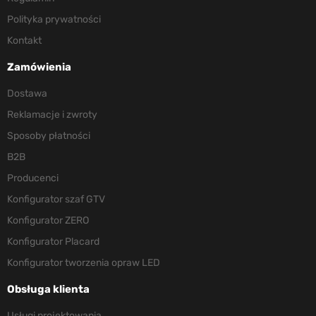
Polityka prywatności
Kontakt
Zamówienia
Dostawa
Reklamacje i zwroty
Sposoby płatności
B2B
Producenci
Konfigurator szaf GTV
Konfigurator ZERO
Konfigurator Placard
Konfigurator tworzenia opraw LED
Obsługa klienta
Usługi projektowania