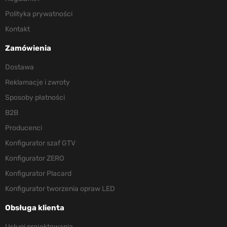
Polityka prywatności
Kontakt
Zamówienia
Dostawa
Reklamacje i zwroty
Sposoby płatności
B2B
Producenci
Konfigurator szaf GTV
Konfigurator ZERO
Konfigurator Placard
Konfigurator tworzenia opraw LED
Obsługa klienta
Usługi projektowania